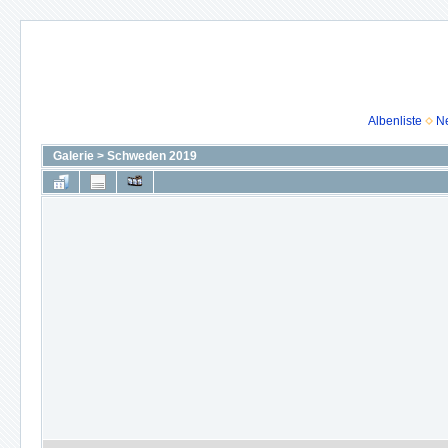
Albenliste
N
Galerie
>
Schweden 2019