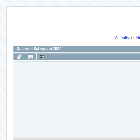
Albenliste
N
Galerie
>
Schweden 2024