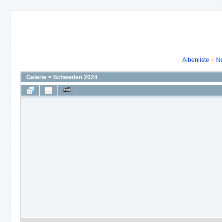
Albenliste
N
Galerie
>
Schweden 2024