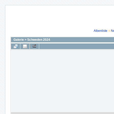
Albenliste
N
Galerie
>
Schweden 2024