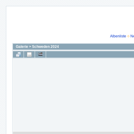
Albenliste
N
Galerie
>
Schweden 2024