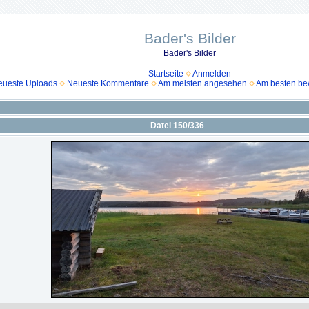
Bader's Bilder
Bader's Bilder
Startseite
Anmelden
eueste Uploads
Neueste Kommentare
Am meisten angesehen
Am besten be
Datei 150/336