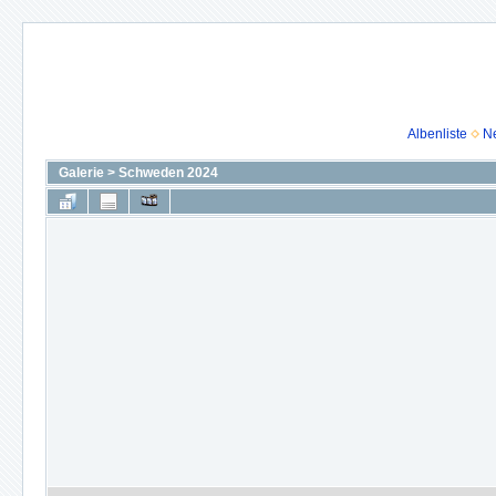
Albenliste
N
Galerie
>
Schweden 2024